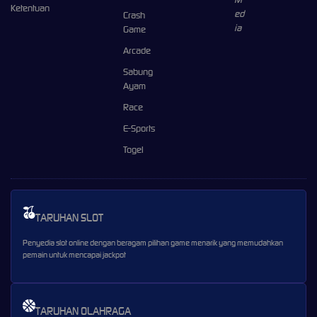
Ketentuan
Crash
Game
Arcade
Sabung
Ayam
Race
E-Sports
Togel
TARUHAN SLOT
Penyedia slot online dengan beragam pilihan game menarik yang memudahkan
pemain untuk mencapai jackpot
TARUHAN OLAHRAGA