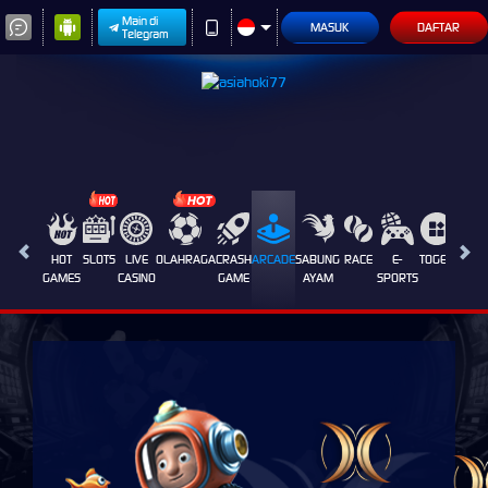
Main di
MASUK
DAFTAR
Telegram
HOT
SLOTS
LIVE
OLAHRAGA
CRASH
ARCADE
SABUNG
RACE
E-
TOGEL
PROM
GAMES
CASINO
GAME
AYAM
SPORTS