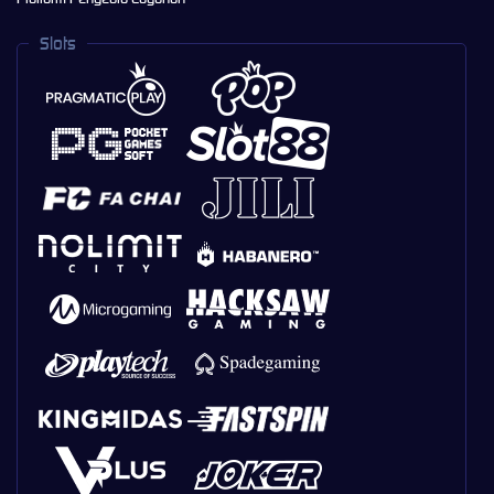
Slots