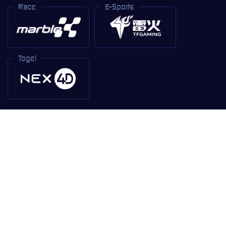
Race
E-Sports
Togel