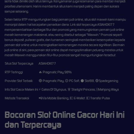
serta tidak dimiliki oleh situs lainnya. Kenyamanan juga keamanan para member menjadi
prioritas utama kami. Hal ini membentuk situs kami menjadi paling depan dan sukses
sampai sekarang.
Selain faktor RTP menguntungkan bagi pemain judi online, situs slot maxwin kami mampu
menonjol dalam hal kecepatan penarikan dana. Link slot terpercaya ASIAHOKI77
mempersembahkan berbagai fitur dan promosi yang memungkinkan pemain judi online
meraih kemenangan maksimal, atau sering disebut sebagai "Maxwin." Promosi seperti
bonus deposit, putaran gratis, dan turnamen seringkali memberikan kesempatan kepada
pemain slot online untuk meningkatkan kemenangan mereka secara signifikan. Bermain
judi online di sini, para pemain slot online dapat mengoptimalkan peluang mereka untuk
meraih Maxwin menggunakan fitur-fitur promosi sangat menguntungkan tersebut.
Situs Slot Terpercaya
ASIAHOKI77
RTP Tertinggi
🔥 Pragmatic Play 98%
Provider Slot Terbaik
🔴 Pragmatic Play, 🟡 PG Soft, ⚫ Slot88, 🟢Spadegaming
Info Slot Gacor Malam Ini
⚡ Gates Of Olympus, 🧚 Starlight Princess, 🀄Mahjong Ways
Metode Transaksi
📲Via Mobile Banking, 💵 E-Wallet. 💵 Transfer Pulsa
Bocoran Slot Online Gacor Hari Ini
dan Terpercaya