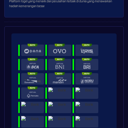
Platform togel yang menarik dari perusahan terbaik di dunia yang menawarkan
hadiah kemenangan besar