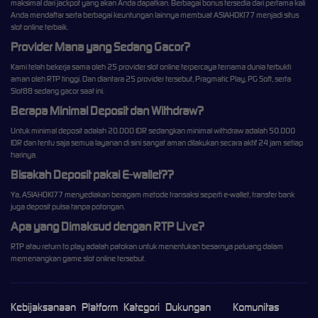
maksimal dari jackpot yang akan Anda dapatkan. Berbagai bonus tersedia dari pertama kali
Anda mendaftar serta berbagai keuntungan lainnya membuat ASIAHOKI77 menjadi situs
slot online terbaik.
Provider Mana yang Sedang Gacor?
Kami telah bekerja sama oleh 25 provider slot online terpercaya ternama dunia terbukti
aman oleh RTP tinggi. Dan diantara 25 provider tersebut, Pragmatic Play, PG Soft, serta
Slot88 sedang gacor saat ini.
Berapa Minimal Deposit dan Withdraw?
Untuk minimal deposit adalah 20.000 IDR sedangkan minimal withdraw adalah 50.000
IDR dan tentu saja semua layanan di sini sangat aman dilakukan secara aktif 24 jam setiap
harinya.
Bisakah Deposit pakai E-wallet??
Ya, ASIAHOKI77 menyediakan beragam metode transaksi seperti e-wallet, transfer bank
juga deposit pulsa tanpa potongan.
Apa yang Dimaksud dengan RTP Live?
RTP atau return to play adalah patokan untuk menentukan besarnya peluang dalam
memenangkan game slot online tersebut.
Kebijaksanaan
Platform
Kategori
Dukungan
Komunitas