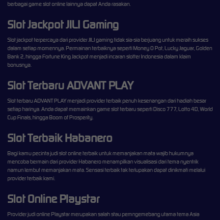
berbagai game slot online lainnya dapat Anda rasakan.
Slot Jackpot JILI Gaming
Slot jackpot terpercaya dari provider JILI gaming tidak sia-sia berjuang untuk meraih sukses
dalam setiap momennya. Permainan terbaiknya seperti Money O Pot, Lucky Jaguar, Golden
Bank 2, hingga Fortune King Jackpot menjadi incaran slotter Indonesia dalam klaim
bonusnya.
Slot Terbaru ADVANT PLAY
Slot terbaru ADVANT PLAY menjadi provider terbaik penuh kesenangan dari hadiah besar
setiap harinya. Anda dapat memainkan game slot terbaru seperti Disco 777, Lotto 4D, World
Cup Finals, hingga Boom of Prosperity.
Slot Terbaik Habanero
Bagi kamu pecinta judi slot online terbaik untuk memanjakan mata wajib hukumnya
mencoba bermain dari provider Habanero menampilkan visualisasi dari tema nyentrik
namun lembut memanjakan mata. Sensasi terbaik tak terlupakan dapat dinikmati melalui
provider terbaik kami.
Slot Online Playstar
Provider judi online Playstar merupakan salah stau pemngemebang utama tema Asia