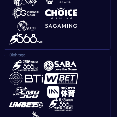
Olahraga