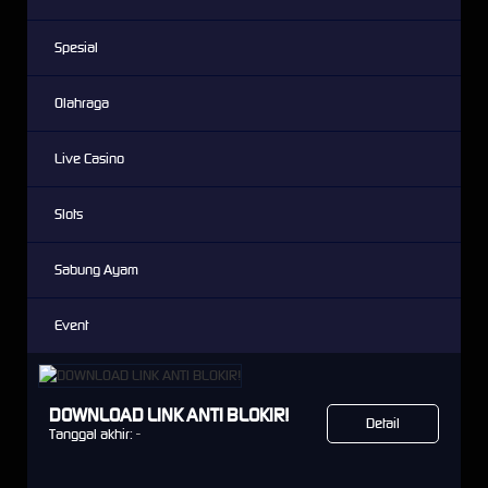
Spesial
Olahraga
Live Casino
Slots
Sabung Ayam
Event
DOWNLOAD LINK ANTI BLOKIR!
Detail
Tanggal akhir:
-