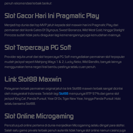
penuh rekomendasi terbaik berikut:
Slot Gacor Hari Ini Pragmatic Play
Menjadi top dunia dari top MVP jatuh kepada slot maxwin hari ini Pragmatic Play dari
permainan slot ikonik Gates Of Olympus, Sweet Bonanza, Wild West Gold, hingga Starlight
Princess sudah tidak perlu diragukan lagi kemenangannya juga kemudahan mainnya.
Slot Terpercaya PG Soft
Provider sejuta umat dari slot terpercaya PG Soft menyediakan permainan slot terpopuler
mudah jackpot seperti Mahjong Ways 1 & 2, Lucky Neko, Wild Bandito, banyak lainnya
menggunakan tema negeri tirai bambu pastinya selalu cuan penuh.
Link Slot88 Maxwin
Pelayanan terbaik permainan original jatuh ke link Slot88 maxwin terbaik sangat dicintai
oleh masyarakat Indonesia. Terlebih lagi
Slot88
mempunyai RTP 97% dari game slot
jackpot King Cat, Panda Pursuit, Year Of Ox, Tiger New Year, hingga Panda Pursuit. Hoki
selalu bersama Slot88.
Slot Online Microgaming
Pencetus judi online pertama di dunia menjadikan Microgaming selalu diingat para slotter.
Salah satu game private terbaik penuh autentik tidak hanya slot online namun casino juga