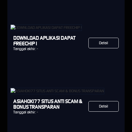
DOWNLOAD APLIKASI DAPAT
FREECHIP !
Detail
Tanggal akhir:
-
ASIAHOKI77 SITUS ANTI SCAM &
BONUS TRANSPARAN
Detail
Tanggal akhir:
-