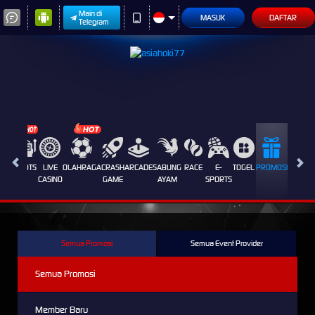
Main di
MASUK
DAFTAR
Telegram
OT
SLOTS
LIVE
OLAHRAGA
CRASH
ARCADE
SABUNG
RACE
E-
TOGEL
PROMOSI
MES
CASINO
GAME
AYAM
SPORTS
Semua Promosi
Semua Event Provider
Semua Promosi
Member Baru