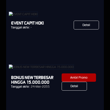
EVENT CAPIT HOKI
Detail
Tanggal akhir:
-
BONUS NEW TERBESAR
Ambil Promo
HINGGA 15.000.000
Detail
Tanggal akhir:
24-Mei-2055