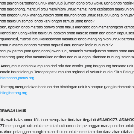
nda pernah berbohong untuk menutupi jumlah dana atau waktu yang anda habiska
nda berbohong, mencuri atau meminjam untuk memelihara kebiasaan bertaruh a
nda enggan untuk menggunakan dana taruhan anda untuk sesuatu yang lainnya?
nda bertaruh sampai anda kehilangan semua uang anda?
kalah, apakah anda merasa bahwa anda harus mencoba dan memenangkan kemba
 kehabisan uang ketika bertaruh, apakah anda merasa kalah dan dalam keputusas
gumentasi, frustasi atau kekecewaan membuat anda menginginkan untuk bertaruh
rtaruh membuat anda merasa depresi atau bahkan ingin bunuh diri?
banyak pertanyaan yang anda jawab 'ya', semakin menunjukkan bahwa anda memi
seorang yang bisa memberikan nasihat dan dukungan, silahkan hubungi salah satu 
 Anonymous adalah kumpulan dari pria dan wanita yang bergabung bersama unt
main berat lainnya. Terdapat perkumpulan regional di seluruh dunia. Situs Pela
blersanonymous.org
Therapy menyediakan bantuan dan bimbingan untuk siapapun yang terdampak buruk 
lingtherapy.org
 DIBAWAH UMUR
dibawah batas umur 18 tahun merupakan tindakan ilegal di
ASIAHOKI77
.
ASIAHOK
I77
mempunyai hak untuk meminta bukti umur dari pelanggan manapun dan untuk 
n. Akun pelanggan mungkin akan ditutup untuk sementara dan dana akan ditahan