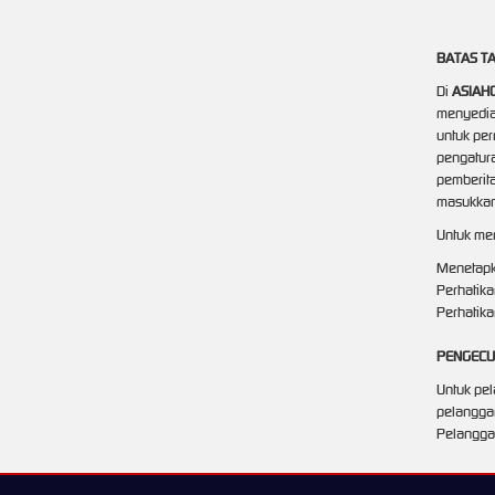
BATAS T
Di
ASIAH
menyedia
untuk per
pengatura
pemberita
masukkan 
Untuk me
Menetapka
Perhatika
Perhatika
PENGECUA
Untuk pel
pelangga
Pelanggan