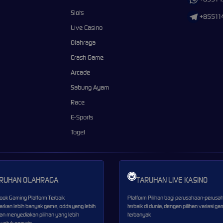
Slots
+85511
Live Casino
Olahraga
Crash Game
Arcade
Sabung Ayam
Race
E-Sports
Togel
RUHAN OLAHRAGA
TARUHAN LIVE KASINO
ook Gaming Platform Terbaik
Platform Pilihan bagi perusahaan-perusa
kan lebih banyak game, odds yang lebih
terbaik di dunia, dengan pilihan variasi g
 dan menyediakan pilihan yang lebih
terbanyak