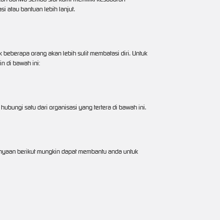
 atau bantuan lebih lanjut.
berapa orang akan lebih sulit membatasi diri. Untuk
 di bawah ini:
ubungi satu dari organisasi yang tertera di bawah ini.
tanyaan berikut mungkin dapat membantu anda untuk