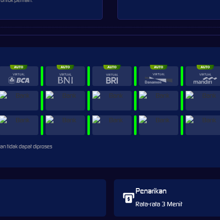
untuk pemain.
an tidak dapat diproses
Penarikan
Rata-rata 3 Menit